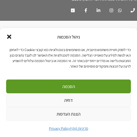
ניהול הסכמות
כדי לספק חוויית משתמש מיטבית, אנו משתמשים בטכנולוגיות כמו קובצי Cookie כדי לאחסן
ו/או לגשת למידע על מאפייני הגלישה. הסכמה לטכנולוגיות אלו תאפשר לנו לעבד נתונים כגון
התנהגות גלישה או מדדים ייחודיים באתר זה. אי הסכמה או ביטול הסכמה עלולים להשפיע
לרעה על תכונות ותפקודים מסוימים של האתר.
הסכמה
דחיה
הצגת העדפות
מדיניות קוקיז
Privacy Policy