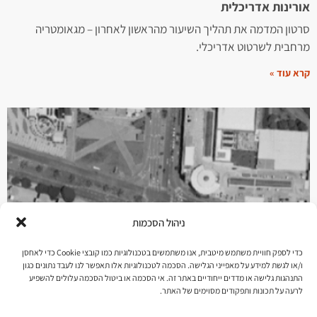
אורינות אדריכלית
סרטון המדמה את תהליך השיעור מהראשון לאחרון – מגאומטריה
מרחבית לשרטוט אדריכלי.
קרא עוד »
ניהול הסכמות
כדי לספק חוויית משתמש מיטבית, אנו משתמשים בטכנולוגיות כמו קובצי Cookie כדי לאחסן
ו/או לגשת למידע על מאפייני הגלישה. הסכמה לטכנולוגיות אלו תאפשר לנו לעבד נתונים כגון
עיצוב עירוני – HiT
התנהגות גלישה או מדדים ייחודיים באתר זה. אי הסכמה או ביטול הסכמה עלולים להשפיע
לרעה על תכונות ותפקודים מסוימים של האתר.
הרציונל העירוני הראשוני הוא ״טובת הכלל״, אך במרחב הפעולה
העירוני קיימים שיקולים רבים נוספים