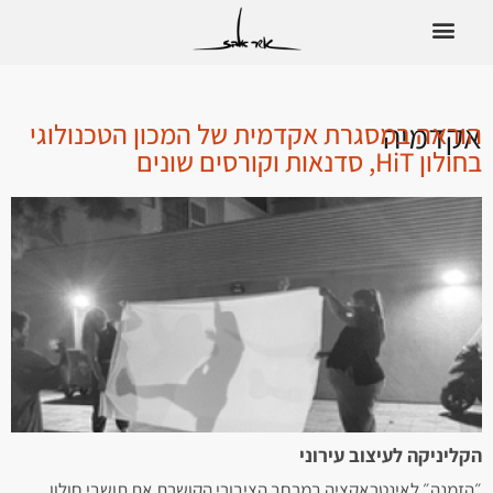
אקדמיה
הוראה במסגרת אקדמית של המכון הטכנולוגי
בחולון HiT, סדנאות וקורסים שונים
הקליניקה לעיצוב עירוני
״הזמנה״ לאינטראקציה במרחב הציבורי הקושרת את תושבי חולון