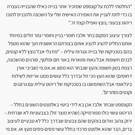
"החלטתי ללכת על קונספט שמזכיר אתר בנייה כאילו שהבנייה נעצרה
בו כדי לתת לעניין את האמירה האישית שלי על השכונה ולהכניס לתוכו
ריהוט צבעוני ,נוצץ ואפילו קצת זר."
לצורך עיצוב המקום בחר אלבז חומרי בניין וחומרי גמר זולים במיוחד
אותם החליט להציג להציג אותם בצורתם הראשונית תוך שהוא מטפל
בהם בטכניקות של בנייה ונגרות עילית – "פח גלי אבל נוצץ ללא קנטים,
לבנים חשופות אבל גאות ומוארות באור חם ומלטף, סורגים מהשכונה,
רצפת בטון חשופה והעץ שנבחר הוא מסוג או.אס.פי (שביבי אורן
דחוסים) שהוא העץ הכי זול ובדרך כלל עושים ממנו אריזות לשילוח
בינלאומי אבל השתמשנו בו בטכניקות של ריהוט עילית עם גרונגים
וקנטים נסתרים".
הקונספט שבחר אלבז אכן בא לידי ביטוי באלמנטים השונים בחלל –
הריהוט עשוי כולו מפורמייקה (שהיא מוצר זול) בצבעוניות לא שגרתית –
ירוק צהוב ואדום בוהקים שהם צבעים שבדרך כלל לא טבעיים לעיצוב
ברים, הבר שהוא אלמנט מרכזי בחלל עשוי פסים-פסים מעץ או. אס.פי