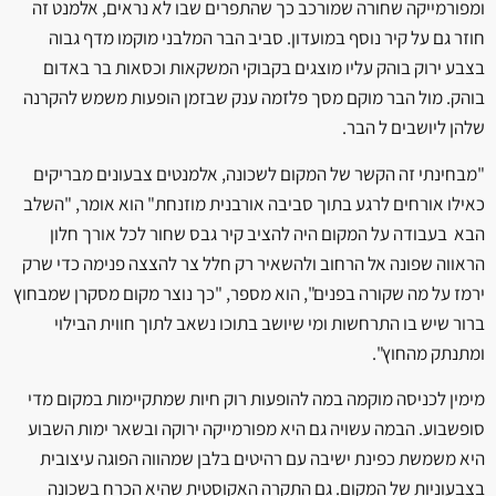
ומפורמייקה שחורה שמורכב כך שהתפרים שבו לא נראים, אלמנט זה
חוזר גם על קיר נוסף במועדון. סביב הבר המלבני מוקמו מדף גבוה
בצבע ירוק בוהק עליו מוצגים בקבוקי המשקאות וכסאות בר באדום
בוהק. מול הבר מוקם מסך פלזמה ענק שבזמן הופעות משמש להקרנה
שלהן ליושבים ל הבר.
"מבחינתי זה הקשר של המקום לשכונה, אלמנטים צבעונים מבריקים
כאילו אורחים לרגע בתוך סביבה אורבנית מוזנחת" הוא אומר, "השלב
הבא בעבודה על המקום היה להציב קיר גבס שחור לכל אורך חלון
הראווה שפונה אל הרחוב ולהשאיר רק חלל צר להצצה פנימה כדי שרק
ירמז על מה שקורה בפנים", הוא מספר, "כך נוצר מקום מסקרן שמבחוץ
ברור שיש בו התרחשות ומי שיושב בתוכו נשאב לתוך חווית הבילוי
ומתנתק מהחוץ".
מימין לכניסה מוקמה במה להופעות רוק חיות שמתקיימות במקום מדי
סופשבוע. הבמה עשויה גם היא מפורמייקה ירוקה ובשאר ימות השבוע
היא משמשת כפינת ישיבה עם רהיטים בלבן שמהווה הפוגה עיצובית
בצבעוניות של המקום. גם התקרה האקוסטית שהיא הכרח בשכונה