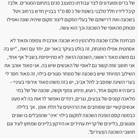
של ברים ומועדונים לצד עבודתו כמעצב פנים בתחום המגורים. אלבז
קיבל לידיו חלל מלבני בשטח של כ 80 מ"ר בבניין חדש ברחוב ויטל
בשכונה ואת דרישתם של בעלי המקום ליצור מקום שיהיה שונה ואפילו
מנותק מהאופי של השכונה וכך הוא עשה.
מבחינת אלבז שכונת פלורנטין היא שכונה אורבנית צפופה ומאוד לא
אסתטית אפילו מוזנחת, זה בולט בעיקר באור יום, יחד עם זאת , "יש בה
גם משהו מאוד ראשוני, השכונה הזאת לא מתייפיפת בשביל אף אחד,
אני חושב שזה קשור גם לאופי של האנשים שיש בה. אני מאוד אוהב את
השילוב המיוחד שיש בשכונה של מסחר-מגורים-בילוי, זה מאוד חסר לי
בערי השינה שמסביב לתל אביב, יש בזה משהו מאוד אירופי בעיניי –
ביום היא מקום אחד, רועש, מיוזע צפוף וקשה, שכונה של של בתי
מלאכה קטנים של צבעים, נגרים, רפדים ואפשר לראות בה לא מעט
אנשים קשיי יום שסוחבים את הרהיטים על תלת אופן . אך בלילה
כבמטה קסם הופכת השכונה למקום בילוי 'איני' שהמבלים בו שונים
ומגוונים, בליינים של קריית עתידים או הירקון בליינים שמחוץ לעיר וגם
תושבי השכונה הצעירים".