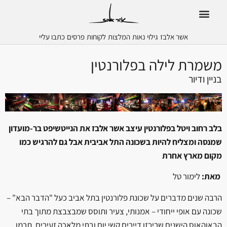
אשר אלבז
גילוי נאות
המלצות
לקוחות
פרסים
כתבו עליי
משמרת לילה בפלורנטין
בניין ודיור
בלב רחוב ויטל בפלורנטין עיצב אשר אלבז את הנייטשיפט בר-מועדון
שמנסה ומצליח להיות בשכונה התל אביבית אבל גם להרגיש כמו
מקום מארץ אחרת
מאת:
לימור טל
הרבה שנים מדברים על שכונת פלורנטין בתל אביב כעל "הדבר הבא" –
שכונה עם אופי ייחודי – אמנותי, צעיר ותוסס שמבצבצת מתוך בתי
הבאוהאוס הישנים שריכזו דיירים קשי יום ובתי מלאכה זעירים. תרמו