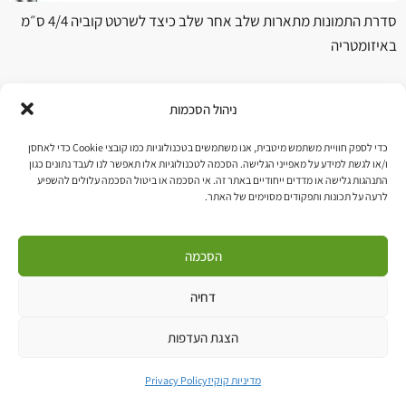
סדרת התמונות מתארות שלב אחר שלב כיצד לשרטט קוביה 4/4 ס״מ
באיזומטריה
→
הקודם
ניהול הסכמות
© כל הזכויות שמורות. אשר אלבז, מעצב
כדי לספק חוויית משתמש מיטבית, אנו משתמשים בטכנולוגיות כמו קובצי Cookie כדי לאחסן
ו/או לגשת למידע על מאפייני הגלישה. הסכמה לטכנולוגיות אלו תאפשר לנו לעבד נתונים כגון
התנהגות גלישה או מדדים ייחודיים באתר זה. אי הסכמה או ביטול הסכמה עלולים להשפיע
לרעה על תכונות ותפקודים מסוימים של האתר.
הסכמה
דחיה
הצגת העדפות
מדיניות קוקיז
Privacy Policy