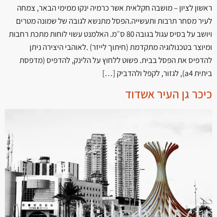
ראשון לציון – מושבה חקלאית אשר כרמיה ינקו ממימי הבאר, צמחה
לעיר מסחר תרבות ותעשייה.הפסל מתנשא לגובה של שמונה מטרים
ויושב על בסיס עגול בגובה 80 ס״מ. האלמנט עשוי לוחות מתכת רחבות
ומיוצר בטכנולוגיה מתקדמת (חיתוך לייזר) .לאוהבי היצירה ניתן
להדפיס את הפסל בבית. פשוט ללחוץ על הלינק, להדפיס (מדפסת
ביתית a4), לגזור, לקפל ולהדביק […]
כיכר גן העיר אשדוד