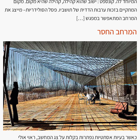
המיוחד לה. קונספט : ישוב שהוא קהילה, קהילה שהיא מקום. מקום
המתקיים בזכות ערבות הדדית של תושביו. פסל הסולידריות– מייצג את
המרחב המתאפשר במפגש […]
המרחב החסר
כאשר בעיות אסתטיות נפתרות בקלות על צג המחשב, ראוי אולי