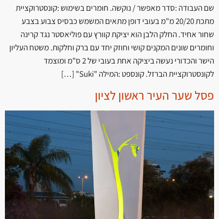
שם העבודה :סדר מאפשר / נוקשה. חומרים בשימוש :קונסטרוקציית
מתכת 20/20 מ"מ בעובי דופן מתאים המשמש כבסיס צבוע בצבע
שחור אחיד. החלק הלבן הוא יציקת קוורץ עם פוליאסטר נגד קרינה
וחומרים שונים המקנים קושי וחוזק יחד עם ברק וחלקות. משטח העליון
הישר והכדורי נעשה ביציקה אחת בעובי של 2 ס"מ ומוצמד
לקונסטרוקציית הברזל. קונספט :המילה "Suki" […]
פסל שער העיר ראשון לציון