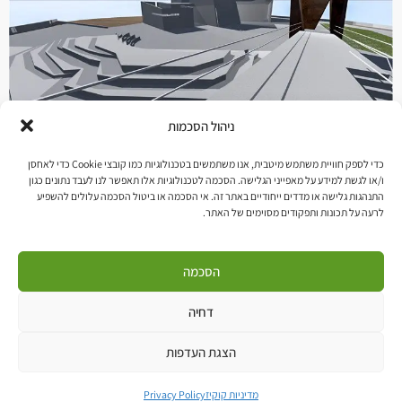
ניהול הסכמות
בבסיס הרעיון התכנוני/עיצובי דויד הוא כלי לשינוי תפיסתי ; דויד הצעיר
כדי לספק חוויית משתמש מיטבית, אנו משתמשים בטכנולוגיות כמו קובצי Cookie כדי לאחסן
ו/או לגשת למידע על מאפייני הגלישה. הסכמה לטכנולוגיות אלו תאפשר לנו לעבד נתונים כגון
משמש כפלטפורמה לשינוי המציאות. ממציאות חסרת תקווה לניצחון
התנהגות גלישה או מדדים ייחודיים באתר זה. אי הסכמה או ביטול הסכמה עלולים להשפיע
גורף , ממצב של שפלות רוח לאמונה אדירה. המודל העיצובי מציג את
לרעה על תכונות ותפקודים מסוימים של האתר.
דרמת הקרב באמצעות העמדת הסיפור דרך האלמנטים המבניים :
מגדל ( גולית ) , פלטפורמה ( דויד) ומבנים ( בני ישראל ) . השינוי […]
הסכמה
→
הקודם
דחיה
הצגת העדפות
© כל הזכויות שמורות. אשר אלבז, מעצב
מדיניות קוקיז
Privacy Policy