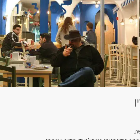
ן
שת.